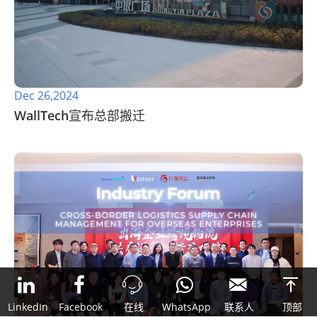
Dec 26,2024
WallTech宣布总部搬迁



LinkedIn
Facebook
在线
WhatsApp
联系人
顶部