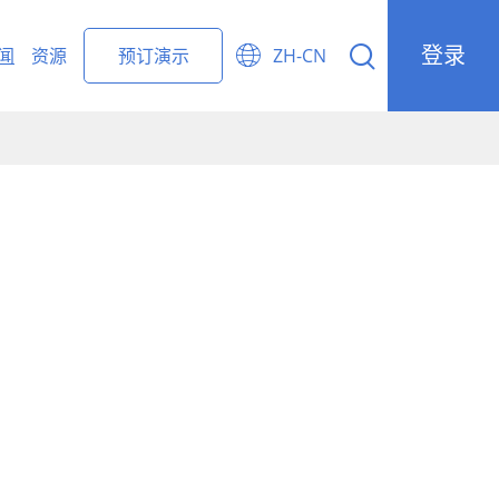
登录


闻
资源
预订演示
ZH-CN
ight Forwarding Management
r