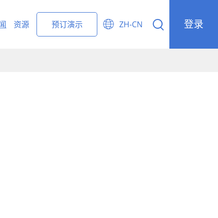
登录


闻
资源
预订演示
ZH-CN
ight Forwarding Management
r