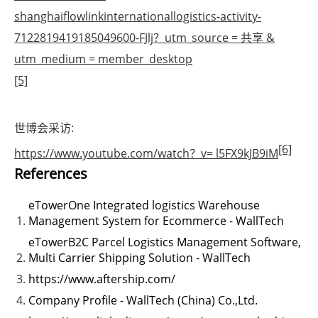
shanghaiflowlinkinternationallogistics-activity-
7122819419185049600-FJlj？utm_source = 共享 &
utm_medium = member_desktop
[5]
世博会采访:
[6]
https://www.youtube.com/watch？v= l5FX9kJB9iM
References
eTowerOne Integrated logistics Warehouse
Management System for Ecommerce - WallTech
eTowerB2C Parcel Logistics Management Software,
Multi Carrier Shipping Solution - WallTech
https://www.aftership.com/
Company Profile - WallTech (China) Co.,Ltd.