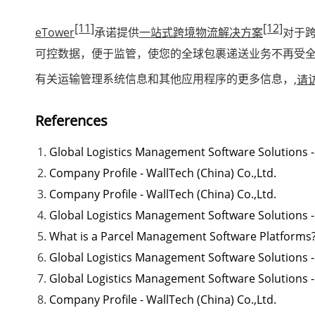
[11]
[12]
eTower
承诺提供
一站式跨境物流解决方案
对于跨
可控数据，便于监管，使您的全球包裹递送业务不再受
有关运输管理系统信息和其他应用程序的更多信息，
,请
References
Global Logistics Management Software Solutions 
Company Profile - WallTech (China) Co.,Ltd.
Company Profile - WallTech (China) Co.,Ltd.
Global Logistics Management Software Solutions 
What is a Parcel Management Software Platforms? -
Global Logistics Management Software Solutions 
Global Logistics Management Software Solutions 
Company Profile - WallTech (China) Co.,Ltd.