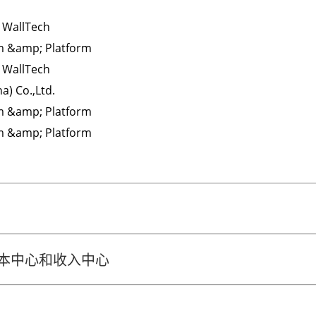
- WallTech
em &amp; Platform
- WallTech
a) Co.,Ltd.
em &amp; Platform
em &amp; Platform
 成本中心和收入中心