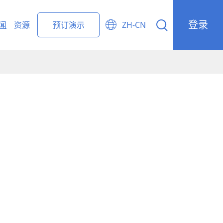
登录


闻
资源
预订演示
ZH-CN
ight Forwarding Management
r