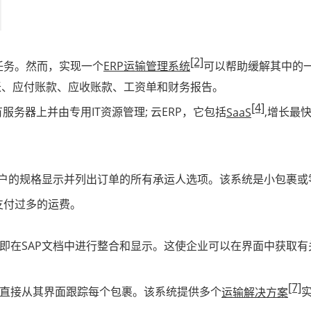
[2]
任务。然而，实现一个
ERP运输管理系统
可以帮助缓解其中的
账、应付账款、应收账款、工资单和财务报告。
[4]
服务器上并由专用IT资源管理; 云ERP，它包括
SaaS
,增长最
户的规格显示并列出订单的所有承运人选项。该系统是小包裹或零担
支付过多的运费。
立即在SAP文档中进行整合和显示。这使企业可以在界面中获取
[7]
够直接从其界面跟踪每个包裹。该系统提供多个
运输解决方案