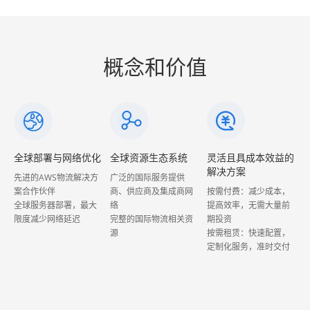
概念和价值
化
全球资源生态系统
灵活且具成本效益的
持续免费升级与定制
解决方案
开发
方
广泛的国际服务提供
商、供应商及集成商网
按需付费：减少成本，
享受所有新功能更新，
大
络
提高效率，无需大量前
基于云平台
完整的国际物流相关资
期投资
可定制的网页、PDA及
源
按需租赁：快速配置，
移动端应用程序
定制化服务，准时交付
由经验丰富的团队实现
自动化、实时更新及工
作流优化