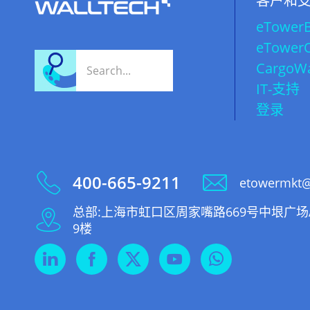
客户和
eTower
eTower
CargoW
IT-支持
登录


400-665-9211
etowermkt@
总部:上海市虹口区周家嘴路669号中垠广场

9楼


