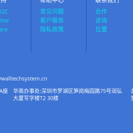
支持
帮助中心
联系我们
B2C
常见问题
合作
One
客户服务
咨询
are
隐私政策
位置
walltechsystem.cn
A座
华南办事处:深圳市罗湖区笋岗梅园路75号润弘
大厦写字楼T2 30楼