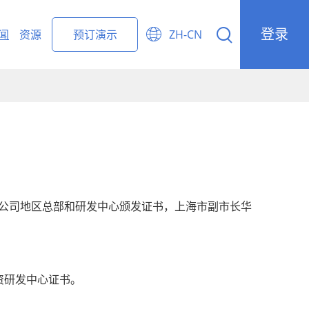
登录


闻
资源
预订演示
ZH-CN
ight Forwarding Management
r
国公司地区总部和研发中心颁发证书，上海市副市长华
投资研发中心证书。